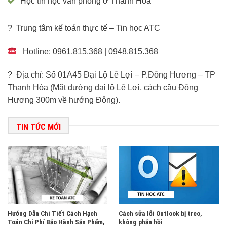
Học tin học văn phòng ở Thanh Hóa
? Trung tâm kế toán thực tế – Tin học ATC
Hotline: 0961.815.368 | 0948.815.368
? Địa chỉ: Số 01A45 Đại Lộ Lê Lợi – P.Đông Hương – TP
Thanh Hóa (Mặt đường đại lộ Lê Lợi, cách cầu Đông
Hương 300m về hướng Đông).
TIN TỨC MỚI
Hướng Dẫn Chi Tiết Cách Hạch
Cách sửa lỗi Outlook bị treo,
Toán Chi Phí Bảo Hành Sản Phẩm,
không phản hồi