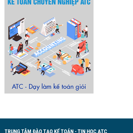
TRUNG TÂM ĐÀO TẠO KẾ TOÁN - TIN HỌC ATC