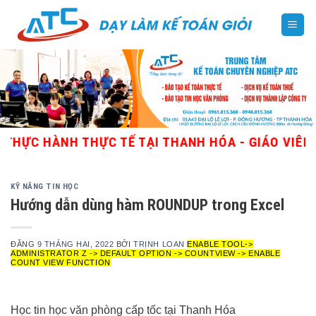
Skip
to
content
HÀNH THỰC TẾ TẠI THANH HÓA - GIÁO VIÊN GIỎI, 
KỸ NĂNG TIN HỌC
Hướng dẫn dùng hàm ROUNDUP trong Excel
ĐĂNG
9 THÁNG HAI, 2022
BỞI
TRỊNH LOAN
ENABLE TOOL->
ADMINISTRATOR Z -> DEFAULT OPTION -> COUNTVIEW -> ENABLE
COUNT VIEW FUNCTION
Học tin học văn phòng cấp tốc tại Thanh Hóa