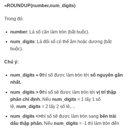
=ROUNDUP(number,num_digits)
Trong đó:
number
: Là số cần làm tròn (bắt buộc).
num_digits
: Là đối số có thể âm hoặc dương (bắt
buộc).
Chú ý:
num_digits = 0
thì số được làm tròn tới
số nguyên gần
nhất.
num_digits > 0
thì số sẽ được làm tròn tới
vị trí thập
phân chỉ định.
Nếu
num_digits
= 1 lấy 1 số
lẻ,
num_digits
= 2 lấy 2 số lẻ,…
num_digits <>
thì số sẽ được làm tròn sang
bên trái
dấu thập phân.
Nếu
num_digits
= -1 thì làm tròn đến