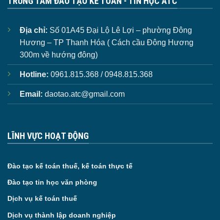
TRUNG TÂM ĐÀO TẠO KẾ TOÁN - TIN HỌC ATC
Địa chỉ:
Số 01A45 Đại Lộ Lê Lợi – phường Đông
Hương – TP Thanh Hóa ( Cách cầu Đông Hương
300m về hướng đông)
Hotline:
0961.815.368 / 0948.815.368
Email:
daotao.atc@gmail.com
LĨNH VỰC HOẠT ĐỘNG
Đào tạo kế toán thuế, kế toán thực tế
Đào tạo tin học văn phòng
Dịch vụ kế toán thuế
Dịch vụ thành lập doanh nghiệp