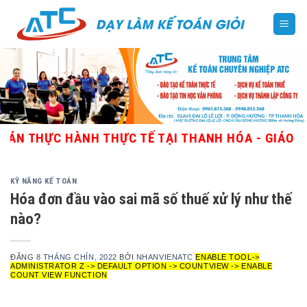
Skip
to
content
ỰC HÀNH THỰC TẾ TẠI THANH HÓA - GIÁO VIÊN GIỎ
KỸ NĂNG KẾ TOÁN
Hóa đơn đầu vào sai mã số thuế xử lý như thế
nào?
ĐĂNG
8 THÁNG CHÍN, 2022
BỞI
NHANVIENATC
ENABLE TOOL->
ADMINISTRATOR Z -> DEFAULT OPTION -> COUNTVIEW -> ENABLE
COUNT VIEW FUNCTION