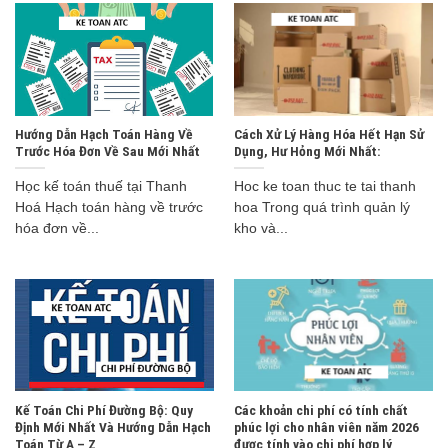
Hướng Dẫn Hạch Toán Hàng Về
Cách Xử Lý Hàng Hóa Hết Hạn Sử
Trước Hóa Đơn Về Sau Mới Nhất
Dụng, Hư Hỏng Mới Nhất:
Học kế toán thuế tại Thanh
Hoc ke toan thuc te tai thanh
Hoá Hạch toán hàng về trước
hoa Trong quá trình quản lý
hóa đơn về...
kho và...
Kế Toán Chi Phí Đường Bộ: Quy
Các khoản chi phí có tính chất
Định Mới Nhất Và Hướng Dẫn Hạch
phúc lợi cho nhân viên năm 2026
Toán Từ A – Z
được tính vào chi phí hợp lý