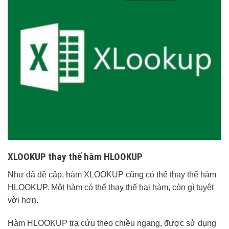
XLOOKUP thay thế hàm HLOOKUP
Như đã đề cập, hàm XLOOKUP cũng có thể thay thế hàm
HLOOKUP. Một hàm có thể thay thế hai hàm, còn gì tuyệt
vời hơn.
Hàm HLOOKUP tra cứu theo chiều ngang, được sử dụng