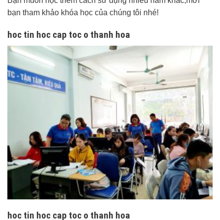
Bạn muốn học thêm cách sử dụng nhiều hàm khác,mời
bạn tham khảo khóa học của chúng tôi nhé!
hoc tin hoc cap toc o thanh hoa
hoc tin hoc cap toc o thanh hoa