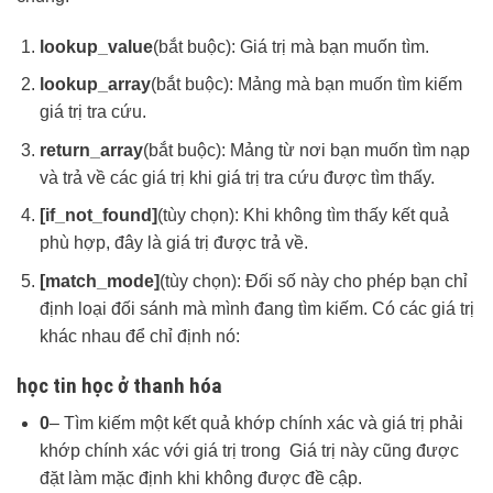
lookup_value
(bắt buộc): Giá trị mà bạn muốn tìm.
lookup_array
(bắt buộc): Mảng mà bạn muốn tìm kiếm
giá trị tra cứu.
return_array
(bắt buộc): Mảng từ nơi bạn muốn tìm nạp
và trả về các giá trị khi giá trị tra cứu được tìm thấy.
[if_not_found]
(tùy chọn): Khi không tìm thấy kết quả
phù hợp, đây là giá trị được trả về.
[match_mode]
(tùy chọn): Đối số này cho phép bạn chỉ
định loại đối sánh mà mình đang tìm kiếm. Có các giá trị
khác nhau để chỉ định nó:
học tin học ở thanh hóa
0
– Tìm kiếm một kết quả khớp chính xác và giá trị phải
khớp chính xác với giá trị trong Giá trị này cũng được
đặt làm mặc định khi không được đề cập.