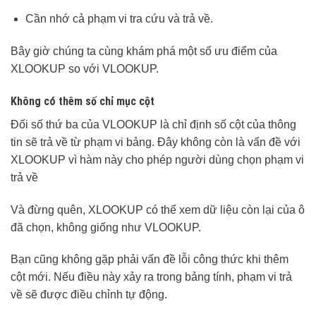
Cần nhớ cả phạm vi tra cứu và trả về.
Bây giờ chúng ta cùng khám phá một số ưu điểm của
XLOOKUP so với VLOOKUP.
Không có thêm số chỉ mục cột
Đối số thứ ba của VLOOKUP là chỉ định số cột của thông
tin sẽ trả về từ phạm vi bảng. Đây không còn là vấn đề với
XLOOKUP vì hàm này cho phép người dùng chọn phạm vi
trả về
Và đừng quên, XLOOKUP có thể xem dữ liệu còn lại của ô
đã chọn, không giống như VLOOKUP.
Bạn cũng không gặp phải vấn đề lỗi công thức khi thêm
cột mới. Nếu điều này xảy ra trong bảng tính, phạm vi trả
về sẽ được điều chỉnh tự động.