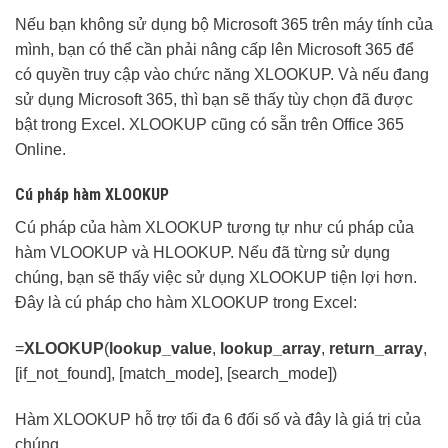
Nếu bạn không sử dụng bộ Microsoft 365 trên máy tính của
mình, bạn có thể cần phải nâng cấp lên Microsoft 365 để
có quyền truy cập vào chức năng XLOOKUP. Và nếu đang
sử dụng Microsoft 365, thì bạn sẽ thấy tùy chọn đã được
bật trong Excel. XLOOKUP cũng có sẵn trên Office 365
Online.
Cú pháp hàm XLOOKUP
Cú pháp của hàm XLOOKUP tương tự như cú pháp của
hàm VLOOKUP và HLOOKUP. Nếu đã từng sử dụng
chúng, bạn sẽ thấy việc sử dụng XLOOKUP tiện lợi hơn.
Đây là cú pháp cho hàm XLOOKUP trong Excel:
=
XLOOKUP
(
lookup_value
,
lookup_array
,
return_array
,
[if_not_found], [match_mode], [search_mode])
Hàm XLOOKUP hỗ trợ tối đa 6 đối số và đây là giá trị của
chúng.