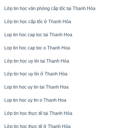
Lớp tin học văn phòng cấp tốc tại Thanh Hóa
Lớp tin học cấp tốc ở Thanh Hóa
Lop tin hoc cap toc tai Thanh Hoa
Lop tin hoc cap toc o Thanh Hoa
Lớp tin học uy tín tại Thanh Hóa
Lớp tin học uy tín ở Thanh Hóa
Lop tin hoc uy tin tai Thanh Hoa
Lop tin hoc uy tin o Thanh Hoa
Lớp tin học thực tế tại Thanh Hóa
Lớp tin học thực tế ở Thanh Hóa