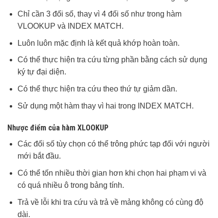
Chỉ cần 3 đối số, thay vì 4 đối số như trong hàm
VLOOKUP và INDEX MATCH.
Luôn luôn mặc định là kết quả khớp hoàn toàn.
Có thể thực hiện tra cứu từng phần bằng cách sử dụng
ký tự đại diện.
Có thể thực hiện tra cứu theo thứ tự giảm dần.
Sử dụng một hàm thay vì hai trong INDEX MATCH.
Nhược điểm của hàm XLOOKUP
Các đối số tùy chọn có thể trông phức tạp đối với người
mới bắt đầu.
Có thể tốn nhiều thời gian hơn khi chọn hai phạm vi và
có quá nhiều ô trong bảng tính.
Trả về lỗi khi tra cứu và trả về mảng không có cùng độ
dài.