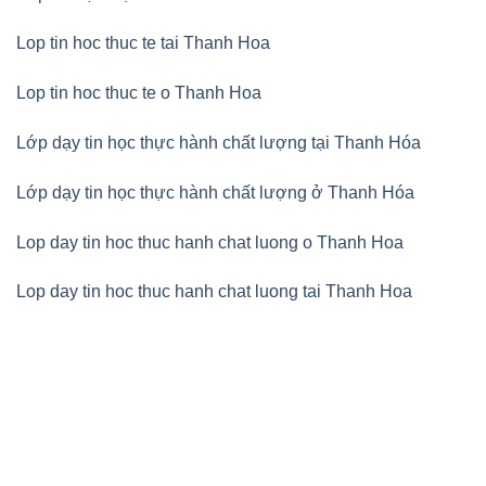
Lop tin hoc thuc te tai Thanh Hoa
Lop tin hoc thuc te o Thanh Hoa
Lớp dạy tin học thực hành chất lượng tại Thanh Hóa
Lớp dạy tin học thực hành chất lượng ở Thanh Hóa
Lop day tin hoc thuc hanh chat luong o Thanh Hoa
Lop day tin hoc thuc hanh chat luong tai Thanh Hoa