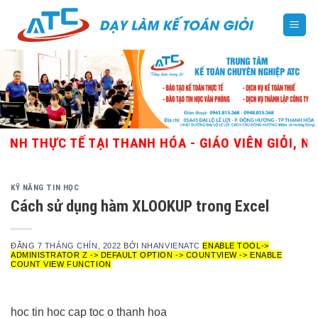
Skip
to
content
TẾ TẠI THANH HÓA - GIÁO VIÊN GIỎI, NHIỀU KIN
KỸ NĂNG TIN HỌC
Cách sử dụng hàm XLOOKUP trong Excel
ĐĂNG
7 THÁNG CHÍN, 2022
BỞI
NHANVIENATC
ENABLE TOOL->
ADMINISTRATOR Z -> DEFAULT OPTION -> COUNTVIEW -> ENABLE
COUNT VIEW FUNCTION
hoc tin hoc cap toc o thanh hoa