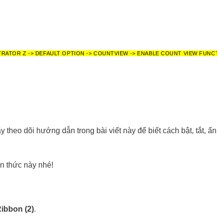
TRATOR Z -> DEFAULT OPTION -> COUNTVIEW -> ENABLE COUNT VIEW FUNC
 theo dõi hướng dẫn trong bài viết này để biết cách bật, tắt, ẩ
ến thức này nhé!
Ribbon (2)
.