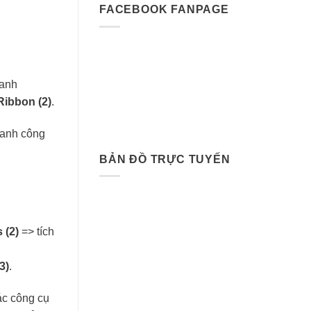
FACEBOOK FANPAGE
hanh
Ribbon (2)
.
thanh công
BẢN ĐỒ TRỰC TUYẾN
 (2)
=> tích
3)
.
các công cụ