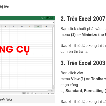
hị lên.
2. Trên Excel 2007
Bạn click chuột phải vào t
menu
(1)
=>
Minimize the 
Sau khi thiết lập xong thì 
cụ hiển thị trở lại.
3. Trên Excel 2003
Bạn click vào
menu
View (1)
=>
Toolbars
chọn công
cụ
Standard,
Formatting (
hanh Hóa
Sau khi thiết lập xong thì 