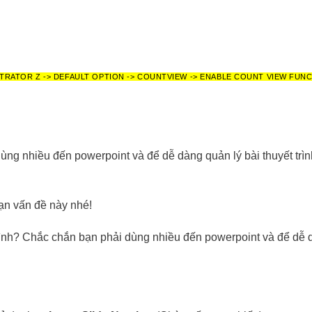
TRATOR Z -> DEFAULT OPTION -> COUNTVIEW -> ENABLE COUNT VIEW FUN
ùng nhiều đến powerpoint và để dễ dàng quản lý bài thuyết trìn
bạn vấn đề này nhé!