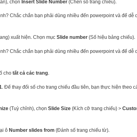
ản), chọn
Insert Slide Number
(Chèn số trang chiếu).
rang) xuất hiện. Chọn mục
Slide number
(Số hiệu bảng chiếu).
số cho
tất cả các trang
.
1
. Để thay đổi số cho trang chiếu đầu tiên, bạn thực hiện theo 
ize
(Tuỳ chỉnh), chọn
Slide Size
(Kích cỡ trang chiếu) >
Custo
tại ô
Number slides from
(Đánh số trang chiếu từ).