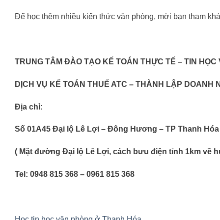
Để học thêm nhiều kiến thức văn phòng, mời bạn tham khả
TRUNG TÂM ĐÀO TẠO KẾ TOÁN THỰC TẾ – TIN HỌC
DỊCH VỤ KẾ TOÁN THUẾ ATC – THÀNH LẬP DOANH 
Địa chỉ:
Số 01A45 Đại lộ Lê Lợi – Đông Hương – TP Thanh Hóa
( Mặt đường Đại lộ Lê Lợi, cách bưu điện tỉnh 1km về
Tel: 0948 815 368 – 0961 815 368
Học tin học văn phòng ở Thanh Hóa