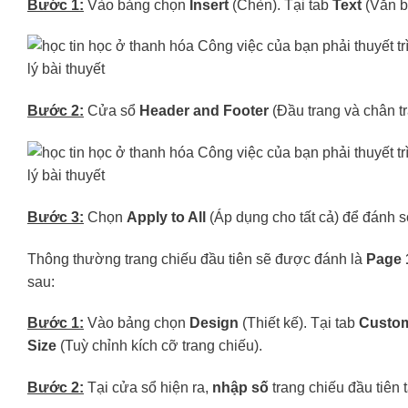
Bước 1:
Vào bảng chọn
Insert
(Chèn). Tại tab
Text
(Văn b
Bước 2:
Cửa sổ
Header and Footer
(Đầu trang và chân t
Bước 3:
Chọn
Apply to All
(Áp dụng cho tất cả) để đánh 
Thông thường trang chiếu đầu tiên sẽ được đánh là
Page 
sau:
Bước 1:
Vào bảng chọn
Design
(Thiết kế). Tại tab
Custom
Size
(Tuỳ chỉnh kích cỡ trang chiếu).
Bước 2:
Tại cửa sổ hiện ra,
nhập số
trang chiếu đầu tiên 