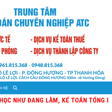
N HỆ
 NHƯ ĐANG LÀM, KẾ TOÁN TỔNG HỢP, 