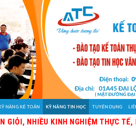
KỸ NĂNG KẾ TOÁN
KỸ NĂNG TIN HỌC
TUYỂN DỤNG
LIÊ
I, NHIỀU KINH NGHIỆM THỰC TẾ, HỌC