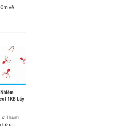
00m về
 Nhiễm
cut 1KB Lấy
g ở Thanh
trữ di...