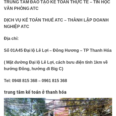
TRUNG TÂM ĐÀO TẠO KẾ TOÁN THỰC TẾ – TIN HỌC
VĂN PHÒNG ATC
DỊCH VỤ KẾ TOÁN THUẾ ATC – THÀNH LẬP DOANH
NGHIỆP ATC
Địa chỉ:
Số 01A45 Đại lộ Lê Lợi – Đông Hương – TP Thanh Hóa
( Mặt đường Đại lộ Lê Lợi, cách bưu điện tỉnh 1km về
hướng Đông, hướng đi Big C)
Tel: 0948 815 368 – 0961 815 368
trung tâm kế toán ở thanh hóa