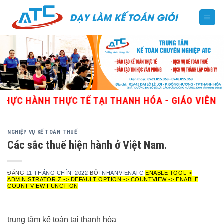
Skip
to
content
 THỰC TẾ TẠI THANH HÓA - GIÁO VIÊN GIỎI, NHI
NGHIỆP VỤ KẾ TOÁN THUẾ
Các sắc thuế hiện hành ở Việt Nam.
ĐĂNG
11 THÁNG CHÍN, 2022
BỞI
NHANVIENATC
ENABLE TOOL->
ADMINISTRATOR Z -> DEFAULT OPTION -> COUNTVIEW -> ENABLE
COUNT VIEW FUNCTION
trung tâm kế toán tại thanh hóa