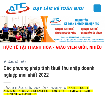
Skip
to
content
 TẠI THANH HÓA - GIÁO VIÊN GIỎI, NHIỀU KINH N
KỸ NĂNG KẾ TOÁN
Các phương pháp tính thuế thu nhập doanh
nghiệp mới nhất 2022
ĐĂNG
8 THÁNG CHÍN, 2022
BỞI
NHANVIENATC
ENABLE TOOL->
ADMINISTRATOR Z -> DEFAULT OPTION -> COUNTVIEW -> ENABLE
COUNT VIEW FUNCTION