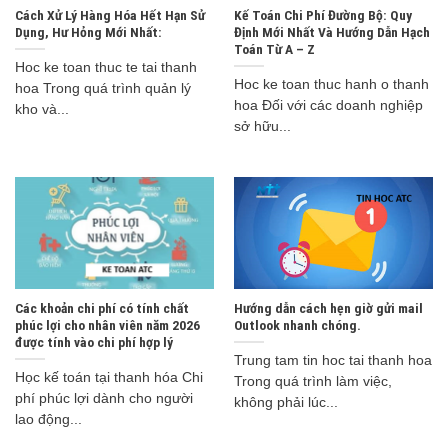
Cách Xử Lý Hàng Hóa Hết Hạn Sử
Kế Toán Chi Phí Đường Bộ: Quy
Dụng, Hư Hỏng Mới Nhất:
Định Mới Nhất Và Hướng Dẫn Hạch
Toán Từ A – Z
Hoc ke toan thuc te tai thanh
Hoc ke toan thuc hanh o thanh
hoa Trong quá trình quản lý
hoa Đối với các doanh nghiệp
kho và...
sở hữu...
Các khoản chi phí có tính chất
Hướng dẫn cách hẹn giờ gửi mail
phúc lợi cho nhân viên năm 2026
Outlook nhanh chóng.
được tính vào chi phí hợp lý
Trung tam tin hoc tai thanh hoa
Học kế toán tại thanh hóa Chi
Trong quá trình làm việc,
phí phúc lợi dành cho người
không phải lúc...
lao động...