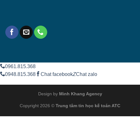
0961.815.368
0948.815.368
Chat facebook
Z
Chat zalo
Design by
Minh Khang Agency
Copyright 2026 ©
Trung tâm tin học kế toán ATC