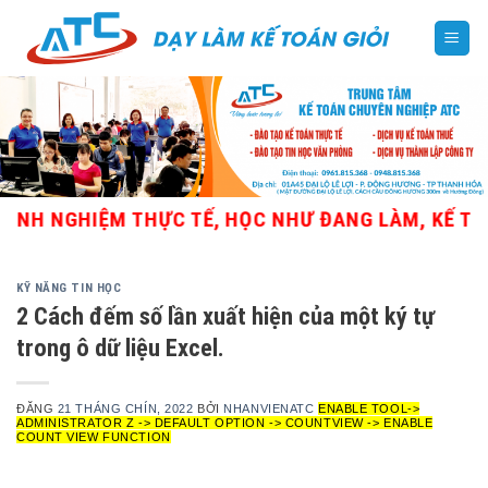
Skip
to
content
NH NGHIỆM THỰC TẾ, HỌC NHƯ ĐANG LÀM, KẾ TOÁN 
KỸ NĂNG TIN HỌC
2 Cách đếm số lần xuất hiện của một ký tự
trong ô dữ liệu Excel.
ĐĂNG
21 THÁNG CHÍN, 2022
BỞI
NHANVIENATC
ENABLE TOOL->
ADMINISTRATOR Z -> DEFAULT OPTION -> COUNTVIEW -> ENABLE
COUNT VIEW FUNCTION