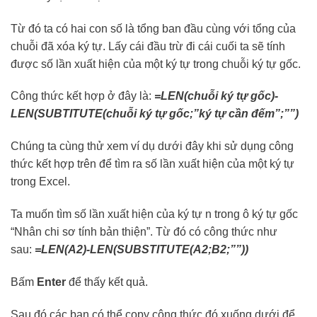
Từ đó ta có hai con số là tổng ban đầu cùng với tổng của
chuỗi đã xóa ký tự. Lấy cái đầu trừ đi cái cuối ta sẽ tính
được số lần xuất hiện của một ký tự trong chuỗi ký tự gốc.
Công thức kết hợp ở đây là:
=LEN(chuỗi ký tự gốc)-
LEN(SUBTITUTE(chuỗi ký tự gốc;”ký tự cần đếm”;””)
Chúng ta cùng thử xem ví dụ dưới đây khi sử dụng công
thức kết hợp trên để tìm ra số lần xuất hiện của một ký tự
trong Excel.
Ta muốn tìm số lần xuất hiện của ký tự n trong ô ký tự gốc
“Nhân chi sơ tính bản thiện”. Từ đó có công thức như
sau:
=LEN(A2)-LEN(SUBSTITUTE(A2;B2;””))
Bấm
Enter
để thấy kết quả.
Sau đó các bạn có thể copy công thức đó xuống dưới để