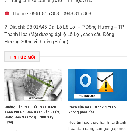
? Trung tâm kế toán thực tế – Tin học ATC
Hotline: 0961.815.368 | 0948.815.368
? Địa chỉ: Số 01A45 Đại Lộ Lê Lợi – P.Đông Hương – TP
Thanh Hóa (Mặt đường đại lộ Lê Lợi, cách cầu Đông
Hương 300m về hướng Đông).
TIN TỨC MỚI
Hướng Dẫn Chi Tiết Cách Hạch
Cách sửa lỗi Outlook bị treo,
Toán Chi Phí Bảo Hành Sản Phẩm,
không phản hồi
Hàng Hóa Và Công Trình Xây
Dựng
Học tin học thực hành tại thanh
hóa Bạn đang cần gửi gấp một