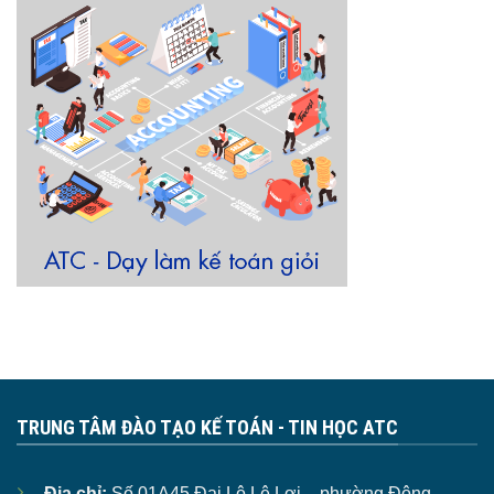
TRUNG TÂM ĐÀO TẠO KẾ TOÁN - TIN HỌC ATC
Địa chỉ:
Số 01A45 Đại Lộ Lê Lợi – phường Đông