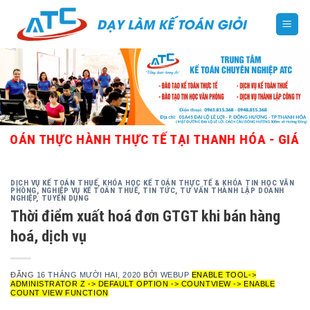
Skip
to
content
THỰC HÀNH THỰC TẾ TẠI THANH HÓA - GIÁO VIÊN 
DỊCH VỤ KẾ TOÁN THUẾ
,
KHÓA HỌC KẾ TOÁN THỰC TẾ & KHÓA TIN HỌC VĂN
PHÒNG
,
NGHIỆP VỤ KẾ TOÁN THUẾ
,
TIN TỨC
,
TƯ VẤN THÀNH LẬP DOANH
NGHIỆP
,
TUYỂN DỤNG
Thời điểm xuất hoá đơn GTGT khi bán hàng
hoá, dịch vụ
ĐĂNG
16 THÁNG MƯỜI HAI, 2020
BỞI
WEBUP
ENABLE TOOL->
ADMINISTRATOR Z -> DEFAULT OPTION -> COUNTVIEW -> ENABLE
COUNT VIEW FUNCTION