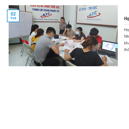
02
Họ
Th9
Họ
Nh
kh
thô