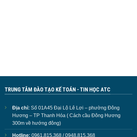
TRUNG TÂM ĐÀO TẠO KẾ TOÁN - TIN HỌC ATC
Địa chỉ:
Số 01A45 Đại Lộ Lê Lợi – phường Đông
Hương – TP Thanh Hóa ( Cách cầu Đông Hương
300m về hướng đông)
Hotline:
0961.815.368 / 0948.815.368