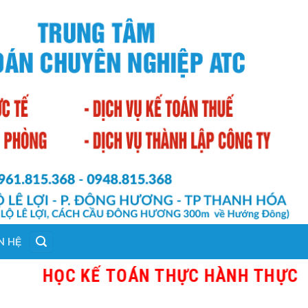
N HỆ
HỌC KẾ TOÁN THỰC HÀNH THỰC TẾ T